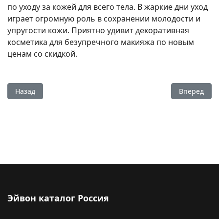
по уходу за кожей для всего тела. В жаркие дни уход
играет огромную роль в сохранении молодости и
упругости кожи. Приятно удивит декоративная
косметика для безупречного макияжа по новым
ценам со скидкой.
Предыдущий: Каталог Эйвон июнь 6 2025 смотреть и листа
Следующий: 
Назад
Вперед
Эйвон каталог Россия