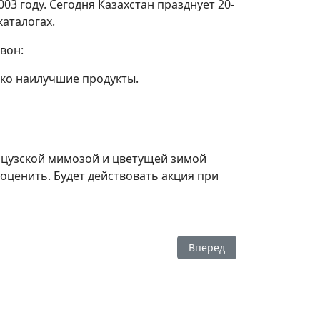
3 году. Сегодня Казахстан празднует 20-
аталогах.
вон:
ько наилучшие продукты.
анцузской мимозой и цветущей зимой
оценить. Будет действовать акция при
Следующий: Распродажа Эй
Вперед