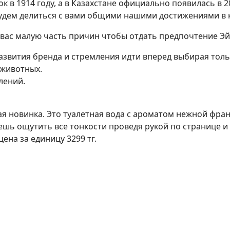
 1914 году, а в Казахстане официально появилась в 200
будем делиться с вами общими нашими достижениями в к
 вас малую часть причин чтобы отдать предпочтение Эй
азвития бренда и стремления идти вперед выбирая тол
 животных.
лений.
ная новинка. Это туалетная вода с ароматом нежной фр
ешь ощутить все тонкости проведя рукой по странице и 
цена за единицу 3299 тг.
26 Казахстан смотреть онлайн бесплтано