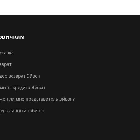
овичкам
ставка
зврат
део возврат Эйвон
миты кредита Эйвон
жен ли мне представитель Эйвон?
од в личный кабинет