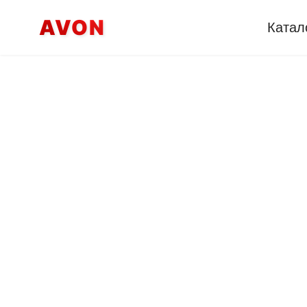
AVON
Катал