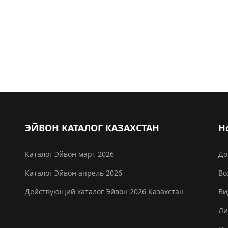
мотреть и листать все страницы бесплатно Россия
ЭЙВОН КАТАЛОГ КАЗАХСТАН
Н
Каталог Эйвон март 2026
До
Каталог Эйвон апрель 2026
Во
Действующий каталог Эйвон 2026 Казахстан
Ви
Ли