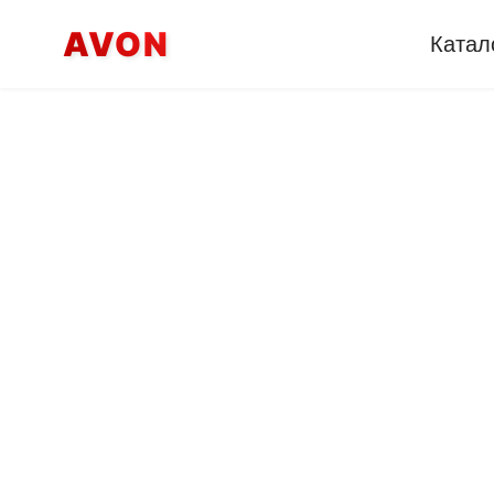
AVON
Катал